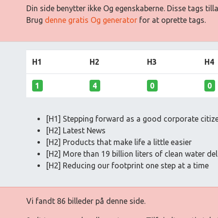
Din side benytter ikke Og egenskaberne. Disse tags till
Brug
denne gratis Og generator
for at oprette tags.
H1
H2
H3
H4
1
4
0
0
[H1] Stepping forward as a good corporate citize
[H2] Latest News
[H2] Products that make life a little easier
[H2] More than 19 billion liters of clean water de
[H2] Reducing our footprint one step at a time
Vi fandt 86 billeder på denne side.