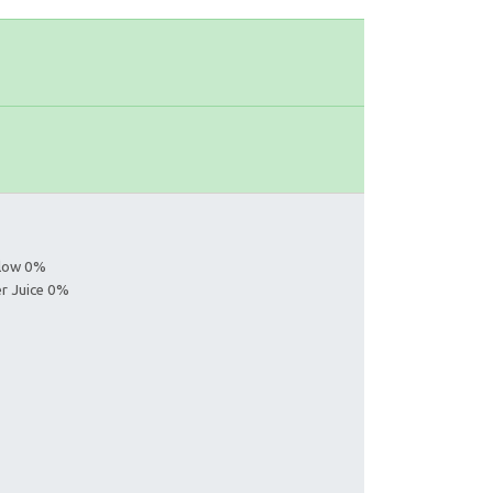
llow 0%
er Juice 0%