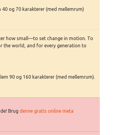
em 40 og 70 karakterer (med mellemrum)
ter how small—to set change in motion. To
or the world, and for every generation to
llem 90 og 160 karakterer (med mellemrum).
side! Brug
denne gratis online meta