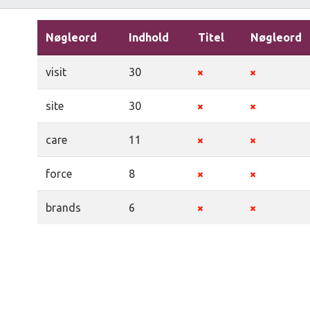
Nøgleord
Indhold
Titel
Nøgleord
visit
30
site
30
care
11
force
8
brands
6