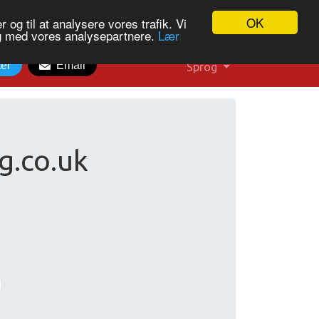
OK
 og til at analysere vores trafik. Vi
og med vores analysepartnere.
Lær
ter
Email
Sprog
g.co.uk