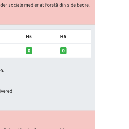
ader sociale medier at forstå din side bedre.
H5
H6
0
0
n.
livered