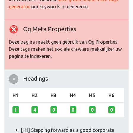
generator
om keywords te genereren.
Og Meta Properties
Deze pagina maakt geen gebruik van Og Properties.
Deze tags maken het sociale crawlers makkelijker uw
pagina te indexeren.
Headings
H1
H2
H3
H4
H5
H6
1
4
0
0
0
0
[H1] Stepping forward as a good corporate