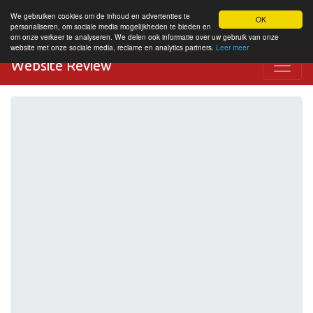
We gebruiken cookies om de inhoud en advertenties te
OK
personaliseren, om sociale media mogelijkheden te bieden en
om onze verkeer te analyseren. We delen ook informatie over uw gebruik van onze
website met onze sociale media, reclame en analytics partners.
Leer meer
Website Review