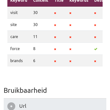
Keyword
Content
Title
Keywords
Descrip
visit
30
site
30
care
11
force
8
brands
6
Bruikbaarheid
Url