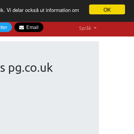
OK
ik. Vi delar också ut information om
tter
Email
Språk
s pg.co.uk