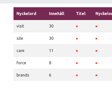
Nyckelord
Innehåll
Titel
Nyckelo
visit
30
site
30
care
11
force
8
brands
6