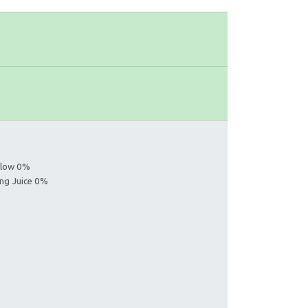
ollow 0%
ing Juice 0%