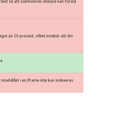
iv text så att sökmotorer enklare kan förstå
gre än 20 procent, vilket innebär att din
a.
innehållet i en Iframe inte kan indexeras.