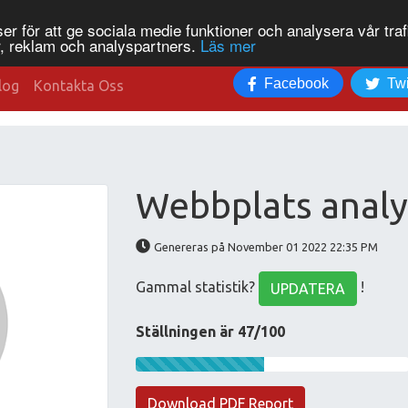
r för att ge sociala medie funktioner och analysera vår traf
, reklam och analyspartners.
Läs mer
Facebook
Twi
log
Kontakta Oss
Webbplats analy
Genereras på November 01 2022 22:35 PM
Gammal statistik?
!
UPDATERA
Ställningen är 47/100
Download PDF Report