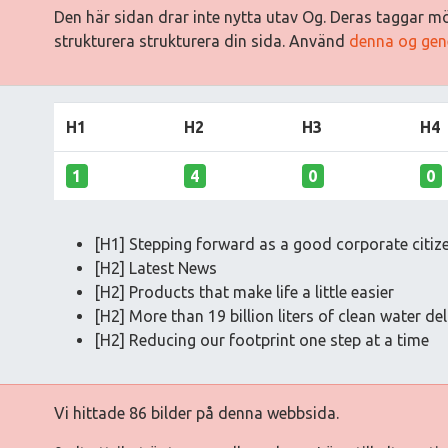
Den här sidan drar inte nytta utav Og. Deras taggar mö
strukturera strukturera din sida. Använd
denna og gen
H1
H2
H3
H4
1
4
0
0
[H1] Stepping forward as a good corporate citize
[H2] Latest News
[H2] Products that make life a little easier
[H2] More than 19 billion liters of clean water de
[H2] Reducing our footprint one step at a time
Vi hittade 86 bilder på denna webbsida.