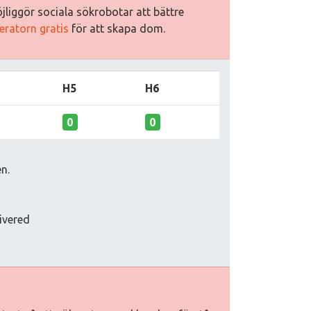
jliggör sociala sökrobotar att bättre
eratorn gratis
för att skapa dom.
H5
H6
0
0
n.
livered