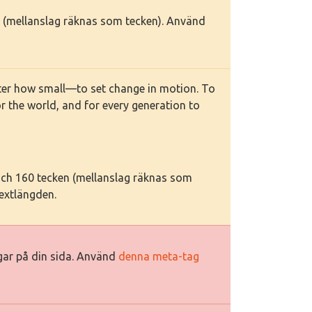
ken (mellanslag räknas som tecken). Använd
ter how small—to set change in motion. To
or the world, and for every generation to
 och 160 tecken (mellanslag räknas som
textlängden.
ggar på din sida. Använd
denna meta-tag