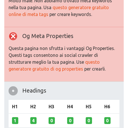
Molto male. Non abbiamo trovato meta keywords
nella tua pagina. Usa
questo generatore gratuito
online di meta tags
per creare keywords.
Og Meta Properties
Questa pagina non sfrutta i vantaggi Og Properties.
Questi tags consentono ai social crawler di
strutturare meglio la tua pagina. Use
questo
generatore gratuito di og properties
per crearli.
Headings
H1
H2
H3
H4
H5
H6
1
4
0
0
0
0