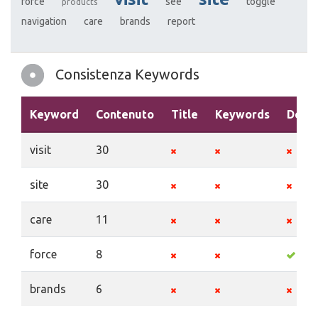
force
see
toggle
products
navigation
care
brands
report
Consistenza Keywords
Keyword
Contenuto
Title
Keywords
Descr
visit
30
site
30
care
11
force
8
brands
6